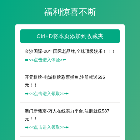
福利惊喜不断
Ctrl+D将本页添加到收藏夹
金沙国际-20年国际老品牌,全球顶级娱乐！！！
➡️<<点击进入体验>⬅️
开元棋牌-电游棋牌彩票捕鱼,注册就送595
元！！！
➡️<<点击进入领取>>⬅️
澳门新葡京-万人在线实力平台,注册就送587
元！！！
➡️<<点击进入领取>>⬅️